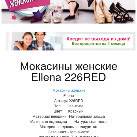
Мокасины женские
Ellena 226RED
Мокасины женские
Ellena
Артикул
226RED
Пол
Женские
Цвет
Красный
Материал внешний
Натуральная замша
Материал подкладки
Натуральная кожа
Материал подошвы
полиуретан
Сезонность
весна-лето
Тип каблука
Низкий каблук(до 5см)