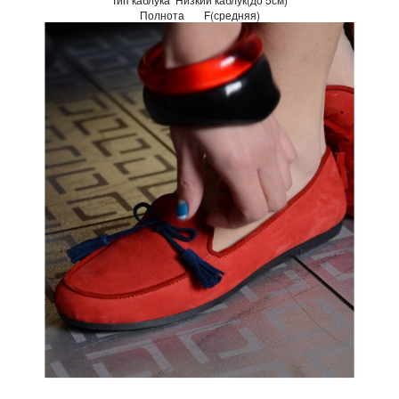
Полнота
F(средняя)