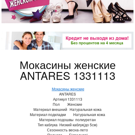
Мокасины женские
ANTARES 1331113
Мокасины женские
ANTARES
Артикул
1331113
Пол
Женские
Материал внешний
Натуральная кожа
Материал подкладки
Натуральная кожа
Материал подошвы
полиуретан
Тип каблука
Низкий каблук(до 5см)
Сезонность
весна-лето
Полнота
F(средняя)