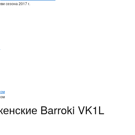
ви сезона 2017 г.
и
и
ном
ном
женские Barroki VK1L