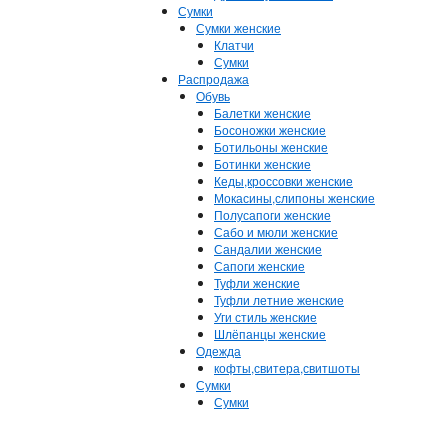
Сумки
Сумки женские
Клатчи
Сумки
Распродажа
Обувь
Балетки женские
Босоножки женские
Ботильоны женские
Ботинки женские
Кеды,кроссовки женские
Мокасины,слипоны женские
Полусапоги женские
Сабо и мюли женские
Сандалии женские
Сапоги женские
Туфли женские
Туфли летние женские
Уги стиль женские
Шлёпанцы женские
Одежда
кофты,свитера,свитшоты
Сумки
Сумки