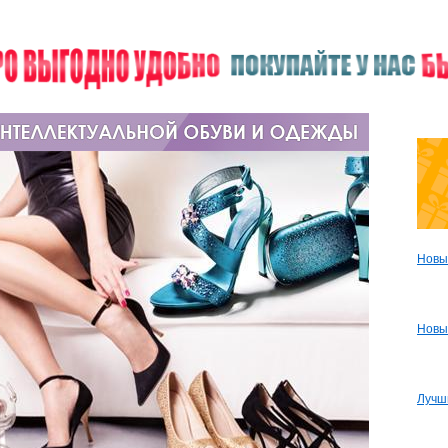
Новы
Новы
Лучш