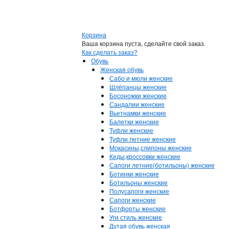
Корзина
Ваша корзина пуста, сделайте свой заказ.
Как сделать заказ?
Обувь
Женская обувь
Сабо и мюли женские
Шлёпанцы женские
Босоножки женские
Сандалии женские
Вьетнамки женские
Балетки женские
Туфли женские
Туфли летние женские
Мокасины,слипоны женские
Кеды,кроссовки женские
Сапоги летние(ботильоны) женские
Ботинки женские
Ботильоны женские
Полусапоги женские
Сапоги женские
Ботфорты женские
Уги стиль женские
Дутая обувь женская