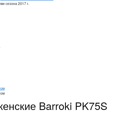
ви сезона 2017 г.
и
и
ном
ном
женские Barroki PK75S