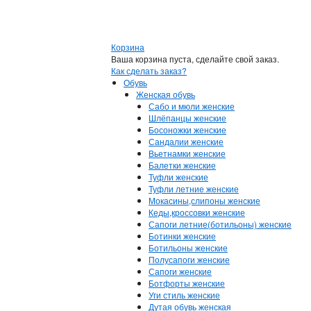
Корзина
Ваша корзина пуста, сделайте свой заказ.
Как сделать заказ?
Обувь
Женская обувь
Сабо и мюли женские
Шлёпанцы женские
Босоножки женские
Сандалии женские
Вьетнамки женские
Балетки женские
Туфли женские
Туфли летние женские
Мокасины,слипоны женские
Кеды,кроссовки женские
Сапоги летние(ботильоны) женские
Ботинки женские
Ботильоны женские
Полусапоги женские
Сапоги женские
Ботфорты женские
Уги стиль женские
Дутая обувь женская