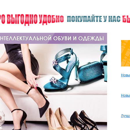
Новы
Новы
Лучш