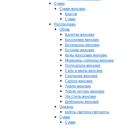
Сумки
Сумки женские
Клатчи
Сумки
Распродажа
Обувь
Балетки женские
Босоножки женские
Ботильоны женские
Ботинки женские
Кеды,кроссовки женские
Мокасины,слипоны женские
Полусапоги женские
Сабо и мюли женские
Сандалии женские
Сапоги женские
Туфли женские
Туфли летние женские
Уги стиль женские
Шлёпанцы женские
Одежда
кофты,свитера,свитшоты
Сумки
Сумки