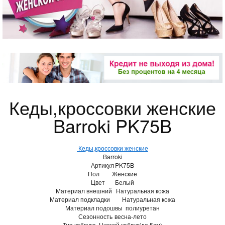
Кеды,кроссовки женские
Barroki PK75B
Кеды,кроссовки женские
Barroki
Артикул
PK75B
Пол
Женские
Цвет
Белый
Материал внешний
Натуральная кожа
Материал подкладки
Натуральная кожа
Материал подошвы
полиуретан
Сезонность
весна-лето
Тип каблука
Низкий каблук(до 5см)