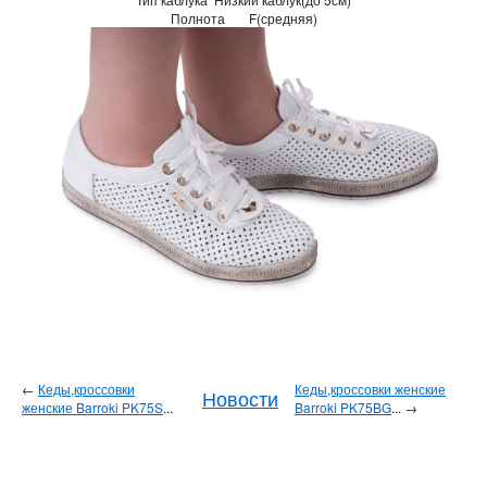
Полнота
F(средняя)
←
Кеды,кроссовки
Кеды,кроссовки женские
Новости
женские Barroki PK75S
...
Barroki PK75BG
... →