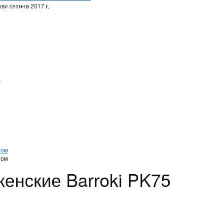
ви сезона 2017 г.
и
и
ном
ном
женские Barroki PK75