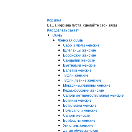
Корзина
Ваша корзина пуста, сделайте свой заказ.
Как сделать заказ?
Обувь
Женская обувь
Сабо и мюли женские
Шлёпанцы женские
Босоножки женские
Сандалии женские
Вьетнамки женские
Балетки женские
Туфли женские
Туфли летние женские
Мокасины,слипоны женские
Кеды,кроссовки женские
Сапоги летние(ботильоны) женские
Ботинки женские
Ботильоны женские
Полусапоги женские
Сапоги женские
Ботфорты женские
Уги стиль женские
Дутая обувь женская