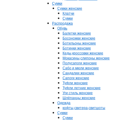
Сумки
Сумки женские
Клатчи
Сумки
Распродажа
Обувь
Балетки женские
Босоножки женские
Ботильоны женские
Ботинки женские
Кеды,кроссовки женские
Мокасины,слипоны женские
Полусапоги женские
Сабо и мюли женские
Сандалии женские
Сапоги женские
Туфли женские
Туфли летние женские
Уги стиль женские
Шлёпанцы женские
Одежда
кофты,свитера,свитшоты
Сумки
Сумки