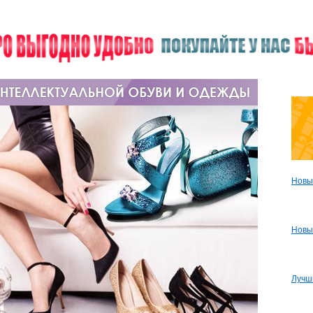
Новы
Новы
Лучш