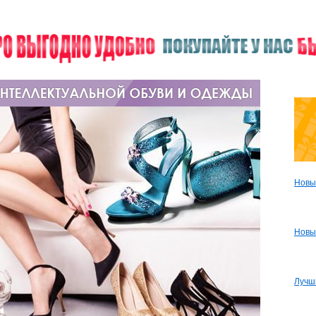
Новы
Новы
Лучш