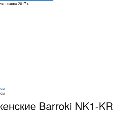
ви сезона 2017 г.
и
и
ном
ном
женские Barroki NK1-KR