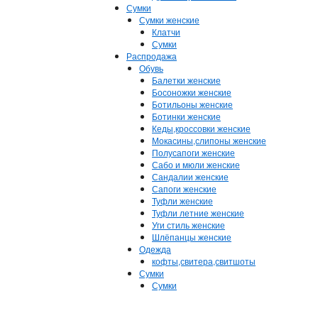
Сумки
Сумки женские
Клатчи
Сумки
Распродажа
Обувь
Балетки женские
Босоножки женские
Ботильоны женские
Ботинки женские
Кеды,кроссовки женские
Мокасины,слипоны женские
Полусапоги женские
Сабо и мюли женские
Сандалии женские
Сапоги женские
Туфли женские
Туфли летние женские
Уги стиль женские
Шлёпанцы женские
Одежда
кофты,свитера,свитшоты
Сумки
Сумки