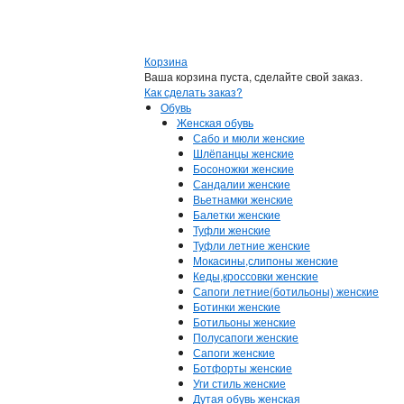
Корзина
Ваша корзина пуста, сделайте свой заказ.
Как сделать заказ?
Обувь
Женская обувь
Сабо и мюли женские
Шлёпанцы женские
Босоножки женские
Сандалии женские
Вьетнамки женские
Балетки женские
Туфли женские
Туфли летние женские
Мокасины,слипоны женские
Кеды,кроссовки женские
Сапоги летние(ботильоны) женские
Ботинки женские
Ботильоны женские
Полусапоги женские
Сапоги женские
Ботфорты женские
Уги стиль женские
Дутая обувь женская