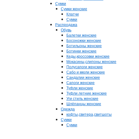
Сумки
Сумки женские
Клатчи
Сумки
Распродажа
Обувь
Балетки женские
Босоножки женские
Ботильоны женские
Ботинки женские
Кеды,кроссовки женские
Мокасины,слипоны женские
Полусапоги женские
Сабо и мюли женские
Сандалии женские
Сапоги женские
Туфли женские
Туфли летние женские
Уги стиль женские
Шлёпанцы женские
Одежда
кофты,свитера,свитшоты
Сумки
Сумки