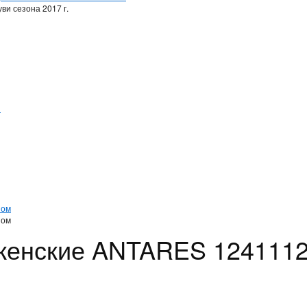
ви сезона 2017 г.
и
и
ном
ном
 женские ANTARES 124111