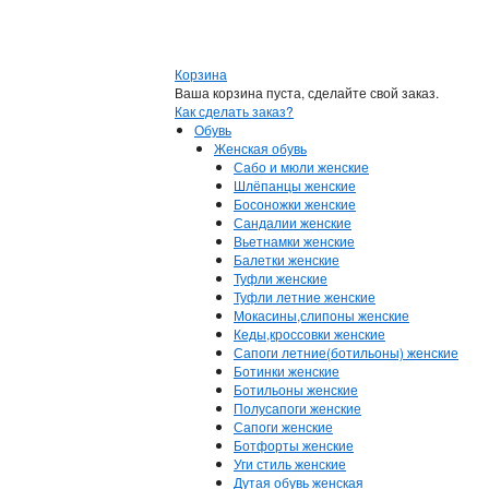
Корзина
Ваша корзина пуста, сделайте свой заказ.
Как сделать заказ?
Обувь
Женская обувь
Сабо и мюли женские
Шлёпанцы женские
Босоножки женские
Сандалии женские
Вьетнамки женские
Балетки женские
Туфли женские
Туфли летние женские
Мокасины,слипоны женские
Кеды,кроссовки женские
Сапоги летние(ботильоны) женские
Ботинки женские
Ботильоны женские
Полусапоги женские
Сапоги женские
Ботфорты женские
Уги стиль женские
Дутая обувь женская