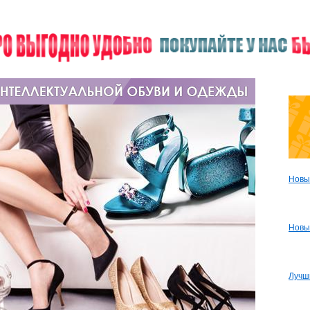
Новы
Новы
Лучш