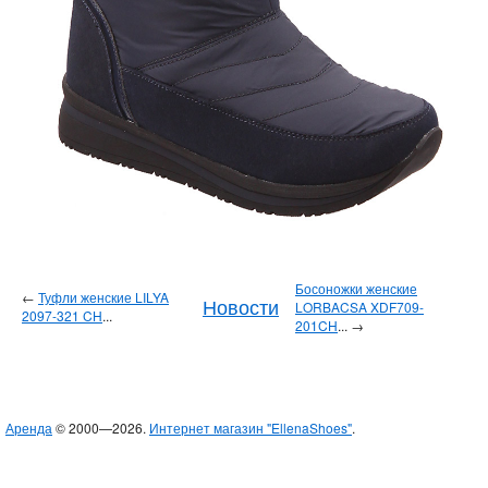
Босоножки женские
←
Туфли женские LILYA
Новости
LORBACSA XDF709-
2097-321 CH
...
201CH
... →
Аренда
© 2000—2026.
Интернет магазин "EllenaShoes"
.