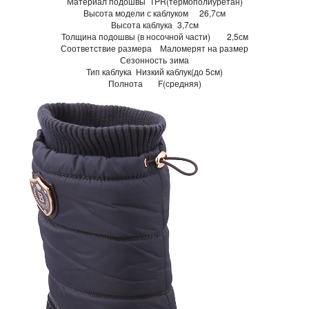
Материал подошвы
TPR(термополиуретан)
Высота модели с каблуком
26,7см
Высота каблука
3,7см
Толщина подошвы (в носочной части)
2,5см
Соответствие размера
Маломерят на размер
Сезонность
зима
Тип каблука
Низкий каблук(до 5см)
Полнота
F(средняя)