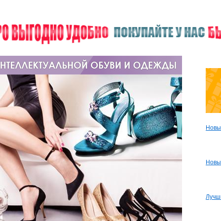
Новы
Новы
Лучш