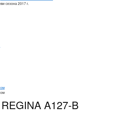
ви сезона 2017 г.
и
и
ном
ном
е REGINA A127-B