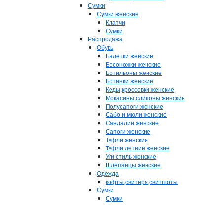
Сумки
Сумки женские
Клатчи
Сумки
Распродажа
Обувь
Балетки женские
Босоножки женские
Ботильоны женские
Ботинки женские
Кеды,кроссовки женские
Мокасины,слипоны женские
Полусапоги женские
Сабо и мюли женские
Сандалии женские
Сапоги женские
Туфли женские
Туфли летние женские
Уги стиль женские
Шлёпанцы женские
Одежда
кофты,свитера,свитшоты
Сумки
Сумки