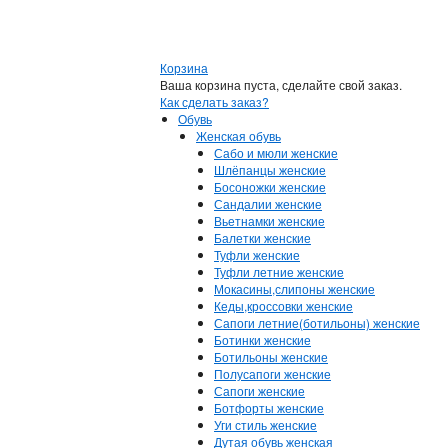
Корзина
Ваша корзина пуста, сделайте свой заказ.
Как сделать заказ?
Обувь
Женская обувь
Сабо и мюли женские
Шлёпанцы женские
Босоножки женские
Сандалии женские
Вьетнамки женские
Балетки женские
Туфли женские
Туфли летние женские
Мокасины,слипоны женские
Кеды,кроссовки женские
Сапоги летние(ботильоны) женские
Ботинки женские
Ботильоны женские
Полусапоги женские
Сапоги женские
Ботфорты женские
Уги стиль женские
Дутая обувь женская