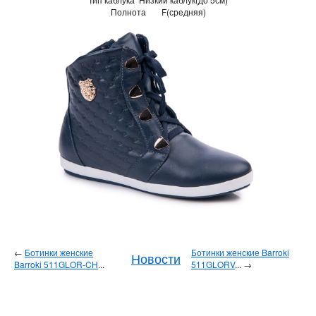
Полнота
F(средняя)
←
Ботинки женские
Ботинки женские Barroki
Новости
Barroki 511GLOR-CH
...
511GLORV
... →