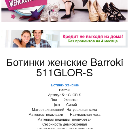
Ботинки женские Barroki
511GLOR-S
Ботинки женские
Barroki
Артикул
511GLOR-S
Пол
Женские
Цвет
Синий
Материал внешний
Натуральная кожа
Материал подкладки
Натуральная кожа
Материал подошвы
полиуретан
Сезонность
демисезонная
Тип каблука
Низкий каблук(до 5см)