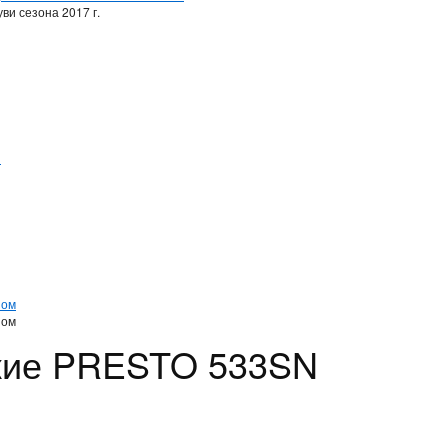
ви сезона 2017 г.
и
и
ном
ном
кие PRESTO 533SN