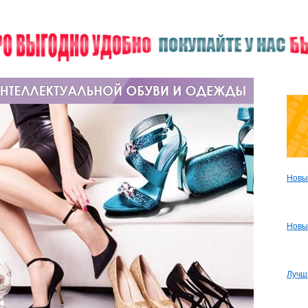
Новы
Новы
Лучш