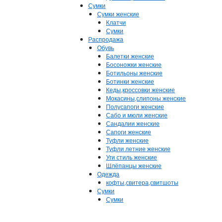
Сумки
Сумки женские
Клатчи
Сумки
Распродажа
Обувь
Балетки женские
Босоножки женские
Ботильоны женские
Ботинки женские
Кеды,кроссовки женские
Мокасины,слипоны женские
Полусапоги женские
Сабо и мюли женские
Сандалии женские
Сапоги женские
Туфли женские
Туфли летние женские
Уги стиль женские
Шлёпанцы женские
Одежда
кофты,свитера,свитшоты
Сумки
Сумки