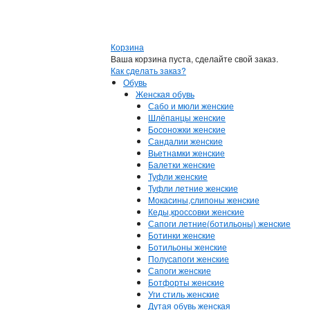
Корзина
Ваша корзина пуста, сделайте свой заказ.
Как сделать заказ?
Обувь
Женская обувь
Сабо и мюли женские
Шлёпанцы женские
Босоножки женские
Сандалии женские
Вьетнамки женские
Балетки женские
Туфли женские
Туфли летние женские
Мокасины,слипоны женские
Кеды,кроссовки женские
Сапоги летние(ботильоны) женские
Ботинки женские
Ботильоны женские
Полусапоги женские
Сапоги женские
Ботфорты женские
Уги стиль женские
Дутая обувь женская