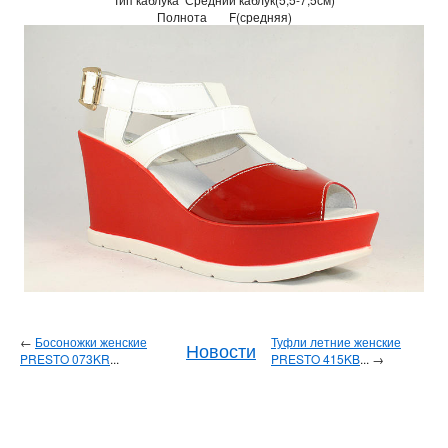
Полнота
F(средняя)
←
Босоножки женские
Туфли летние женские
Новости
PRESTO 073KR
...
PRESTO 415KB
... →