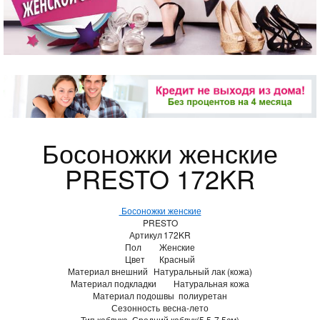
Босоножки женские
PRESTO 172KR
Босоножки женские
PRESTO
Артикул
172KR
Пол
Женские
Цвет
Красный
Материал внешний
Натуральный лак (кожа)
Материал подкладки
Натуральная кожа
Материал подошвы
полиуретан
Сезонность
весна-лето
Тип каблука
Средний каблук(5,5-7,5см)