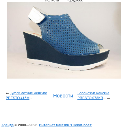
←
Туфли летние женские
Босоножки женские
Новости
PRESTO 415M
...
PRESTO 073KR
... →
Аренда
© 2000—2026.
Интернет магазин "EllenaShoes"
.