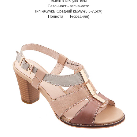
Высота каблука
6см
Сезонность
весна-лето
Тип каблука
Средний каблук(5,5-7,5см)
Полнота
F(средняя)