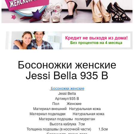
Босоножки женские
Jessi Bella 935 B
Босоножки женские
Jessi Bella
Артикул
935 B
Пол
Женские
Материал внешний
Натуральная кожа
Материал подкладки
Натуральная кожа
Материал подошвы
полиуретан
Высота каблука
7см
Толщина подошвы (в носочной части)
1,5см
Сезонность
весна-лето