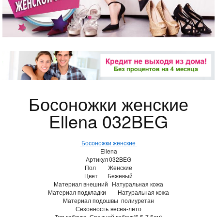
Босоножки женские
Ellena 032BEG
Босоножки женские
Ellena
Артикул
032BEG
Пол
Женские
Цвет
Бежевый
Материал внешний
Натуральная кожа
Материал подкладки
Натуральная кожа
Материал подошвы
полиуретан
Сезонность
весна-лето
Тип каблука
Средний каблук(5,5-7,5см)