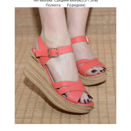
Полнота
F(средняя)