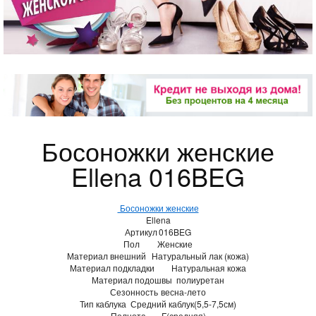
Босоножки женские
Ellena 016BEG
Босоножки женские
Ellena
Артикул
016BEG
Пол
Женские
Материал внешний
Натуральный лак (кожа)
Материал подкладки
Натуральная кожа
Материал подошвы
полиуретан
Сезонность
весна-лето
Тип каблука
Средний каблук(5,5-7,5см)
Полнота
F(средняя)