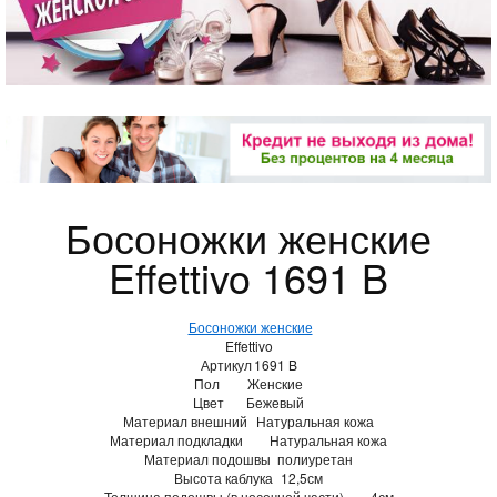
Босоножки женские
Effettivo 1691 B
Босоножки женские
Effettivo
Артикул
1691 B
Пол
Женские
Цвет
Бежевый
Материал внешний
Натуральная кожа
Материал подкладки
Натуральная кожа
Материал подошвы
полиуретан
Высота каблука
12,5см
Толщина подошвы (в носочной части)
4см