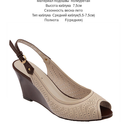
Материал подошвы
полиуретан
Высота каблука
7,5см
Сезонность
весна-лето
Тип каблука
Средний каблук(5,5-7,5см)
Полнота
F(средняя)