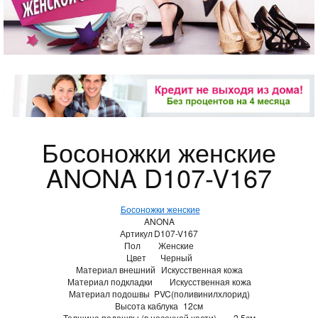
Босоножки женские
ANONA D107-V167
Босоножки женские
ANONA
Артикул
D107-V167
Пол
Женские
Цвет
Черный
Материал внешний
Искусственная кожа
Материал подкладки
Искусственная кожа
Материал подошвы
PVC(поливинилхлорид)
Высота каблука
12см
Толщина подошвы (в носочной части)
2,5см