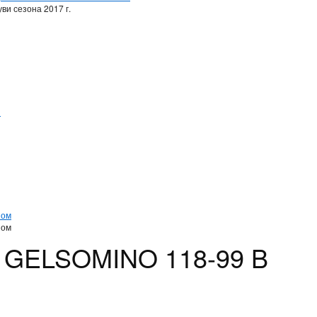
ви сезона 2017 г.
и
и
ном
ном
е GELSOMINO 118-99 B