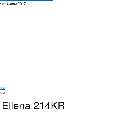
ви сезона 2017 г.
и
и
ном
ном
 Ellena 214KR