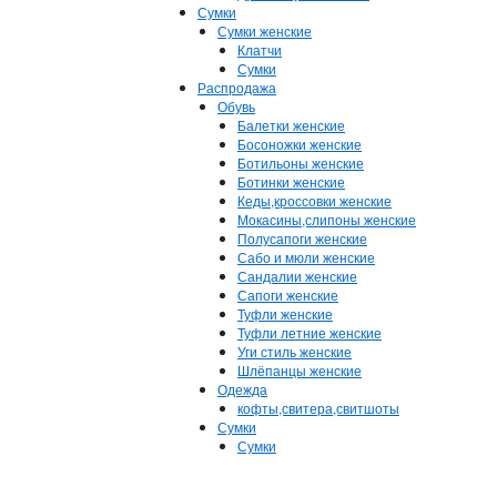
Сумки
Сумки женские
Клатчи
Сумки
Распродажа
Обувь
Балетки женские
Босоножки женские
Ботильоны женские
Ботинки женские
Кеды,кроссовки женские
Мокасины,слипоны женские
Полусапоги женские
Сабо и мюли женские
Сандалии женские
Сапоги женские
Туфли женские
Туфли летние женские
Уги стиль женские
Шлёпанцы женские
Одежда
кофты,свитера,свитшоты
Сумки
Сумки