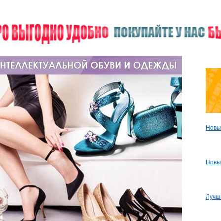
Новы
Новы
Лучш