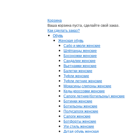
Корзина
Ваша корзина пуста, сделайте свой заказ.
Как сделать заказ?
Обувь
Женская обувь
Сабо и мюли женские
Шлёпанцы женские
Босоножки женские
Сандалии женские
Вьетнамки женские
Балетки женские
Туфли женские
Туфли летние женские
Мокасины,слипоны женские
Кеды,кроссовки женские
Сапоги летние(ботильоны) женские
Ботинки женские
Ботильоны женские
Полусапоги женские
Сапоги женские
Ботфорты женские
Уги стиль женские
Дутая обувь женская