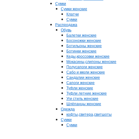
Сумки
Сумки женские
Клатчи
Сумки
Распродажа
Обувь
Балетки женские
Босоножки женские
Ботильоны женские
Ботинки женские
Кеды,кроссовки женские
Мокасины,слипоны женские
Полусапоги женские
Сабо и мюли женские
Сандалии женские
Сапоги женские
Туфли женские
Туфли летние женские
Уги стиль женские
Шлёпанцы женские
Одежда
кофты,свитера,свитшоты
Сумки
Сумки