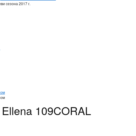
ви сезона 2017 г.
и
и
ном
ном
 Ellena 109CORAL