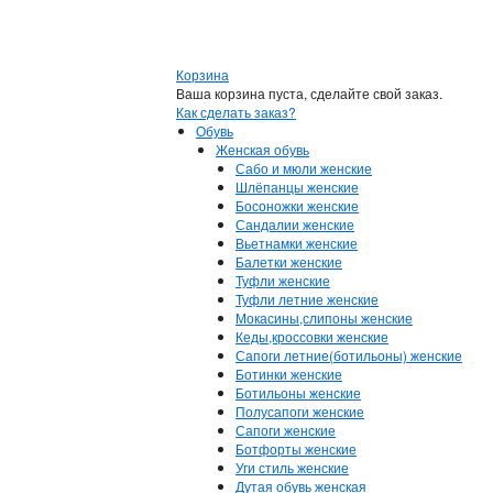
Корзина
Ваша корзина пуста, сделайте свой заказ.
Как сделать заказ?
Обувь
Женская обувь
Сабо и мюли женские
Шлёпанцы женские
Босоножки женские
Сандалии женские
Вьетнамки женские
Балетки женские
Туфли женские
Туфли летние женские
Мокасины,слипоны женские
Кеды,кроссовки женские
Сапоги летние(ботильоны) женские
Ботинки женские
Ботильоны женские
Полусапоги женские
Сапоги женские
Ботфорты женские
Уги стиль женские
Дутая обувь женская