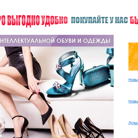
Новы
Новы
Лучш