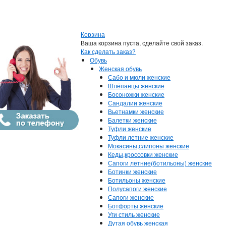
Корзина
Ваша корзина пуста, сделайте свой заказ.
Как сделать заказ?
Обувь
Женская обувь
Сабо и мюли женские
Шлёпанцы женские
Босоножки женские
Сандалии женские
Вьетнамки женские
Балетки женские
Туфли женские
Туфли летние женские
Мокасины,слипоны женские
Кеды,кроссовки женские
Сапоги летние(ботильоны) женские
Ботинки женские
Ботильоны женские
Полусапоги женские
Сапоги женские
Ботфорты женские
Уги стиль женские
Дутая обувь женская