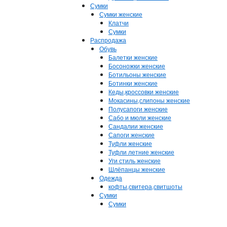
Сумки
Сумки женские
Клатчи
Сумки
Распродажа
Обувь
Балетки женские
Босоножки женские
Ботильоны женские
Ботинки женские
Кеды,кроссовки женские
Мокасины,слипоны женские
Полусапоги женские
Сабо и мюли женские
Сандалии женские
Сапоги женские
Туфли женские
Туфли летние женские
Уги стиль женские
Шлёпанцы женские
Одежда
кофты,свитера,свитшоты
Сумки
Сумки