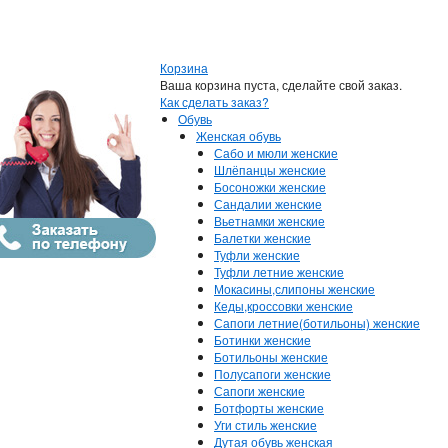
Корзина
Ваша корзина пуста, сделайте свой заказ.
Как сделать заказ?
Обувь
Женская обувь
Сабо и мюли женские
Шлёпанцы женские
Босоножки женские
Сандалии женские
Вьетнамки женские
Балетки женские
Туфли женские
Туфли летние женские
Мокасины,слипоны женские
Кеды,кроссовки женские
Сапоги летние(ботильоны) женские
Ботинки женские
Ботильоны женские
Полусапоги женские
Сапоги женские
Ботфорты женские
Уги стиль женские
Дутая обувь женская