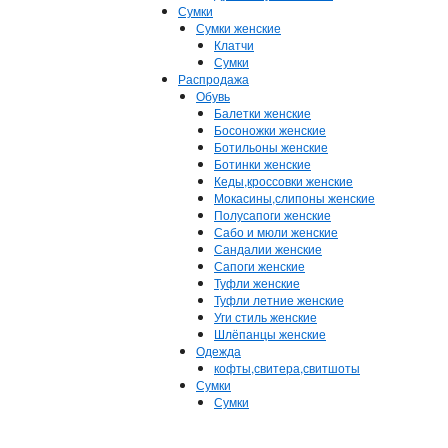
Сумки
Сумки женские
Клатчи
Сумки
Распродажа
Обувь
Балетки женские
Босоножки женские
Ботильоны женские
Ботинки женские
Кеды,кроссовки женские
Мокасины,слипоны женские
Полусапоги женские
Сабо и мюли женские
Сандалии женские
Сапоги женские
Туфли женские
Туфли летние женские
Уги стиль женские
Шлёпанцы женские
Одежда
кофты,свитера,свитшоты
Сумки
Сумки