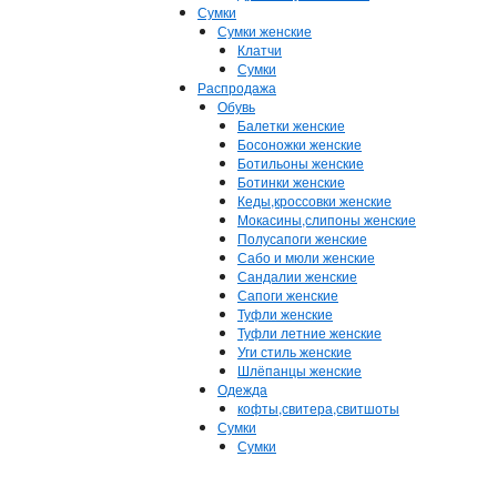
Сумки
Сумки женские
Клатчи
Сумки
Распродажа
Обувь
Балетки женские
Босоножки женские
Ботильоны женские
Ботинки женские
Кеды,кроссовки женские
Мокасины,слипоны женские
Полусапоги женские
Сабо и мюли женские
Сандалии женские
Сапоги женские
Туфли женские
Туфли летние женские
Уги стиль женские
Шлёпанцы женские
Одежда
кофты,свитера,свитшоты
Сумки
Сумки