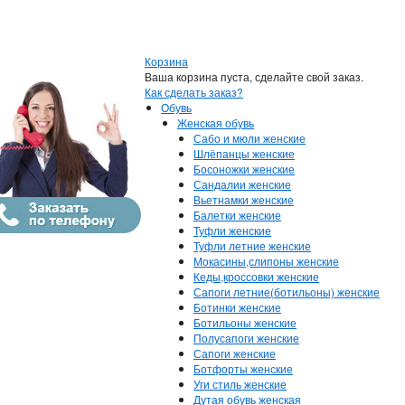
Корзина
Ваша корзина пуста, сделайте свой заказ.
Как сделать заказ?
Обувь
Женская обувь
Сабо и мюли женские
Шлёпанцы женские
Босоножки женские
Сандалии женские
Вьетнамки женские
Балетки женские
Туфли женские
Туфли летние женские
Мокасины,слипоны женские
Кеды,кроссовки женские
Сапоги летние(ботильоны) женские
Ботинки женские
Ботильоны женские
Полусапоги женские
Сапоги женские
Ботфорты женские
Уги стиль женские
Дутая обувь женская