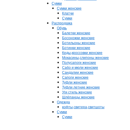
Сумки
Сумки женские
Клатчи
Сумки
Распродажа
Обувь
Балетки женские
Босоножки женские
Ботильоны женские
Ботинки женские
Кеды,кроссовки женские
Мокасины,слипоны женские
Полусапоги женские
Сабо и мюли женские
Сандалии женские
Сапоги женские
Туфли женские
Туфли летние женские
Уги стиль женские
Шлёпанцы женские
Одежда
кофты,свитера,свитшоты
Сумки
Сумки