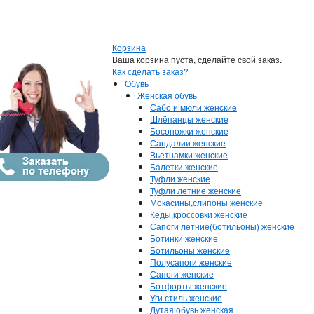
Корзина
Ваша корзина пуста, сделайте свой заказ.
Как сделать заказ?
Обувь
Женская обувь
Сабо и мюли женские
Шлёпанцы женские
Босоножки женские
Сандалии женские
Вьетнамки женские
Балетки женские
Туфли женские
Туфли летние женские
Мокасины,слипоны женские
Кеды,кроссовки женские
Сапоги летние(ботильоны) женские
Ботинки женские
Ботильоны женские
Полусапоги женские
Сапоги женские
Ботфорты женские
Уги стиль женские
Дутая обувь женская