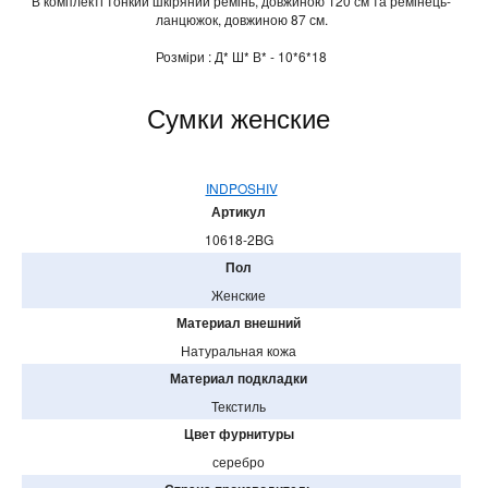
В комплекті тонкий шкіряний ремінь, довжиною 120 см та ремінець-
ланцюжок, довжиною 87 см.
Розміри : Д* Ш* В* - 10*6*18
Сумки женские
INDPOSHIV
Артикул
10618-2BG
Пол
Женские
Материал внешний
Натуральная кожа
Материал подкладки
Текстиль
Цвет фурнитуры
серебро