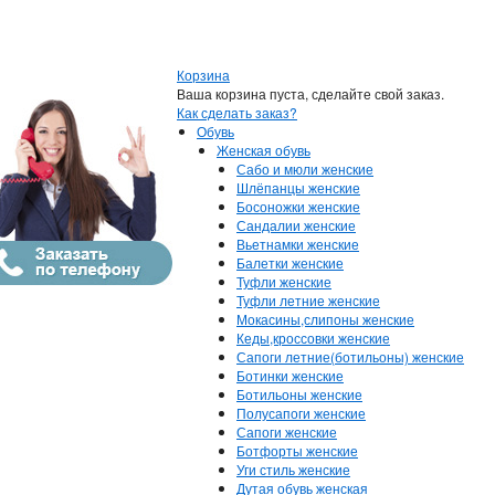
Корзина
Ваша корзина пуста, сделайте свой заказ.
Как сделать заказ?
Обувь
Женская обувь
Сабо и мюли женские
Шлёпанцы женские
Босоножки женские
Сандалии женские
Вьетнамки женские
Балетки женские
Туфли женские
Туфли летние женские
Мокасины,слипоны женские
Кеды,кроссовки женские
Сапоги летние(ботильоны) женские
Ботинки женские
Ботильоны женские
Полусапоги женские
Сапоги женские
Ботфорты женские
Уги стиль женские
Дутая обувь женская