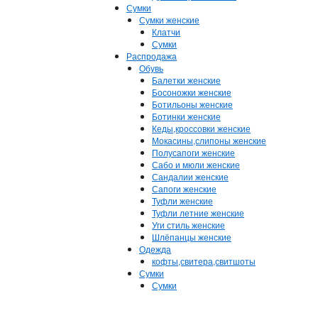
Сумки
Сумки женские
Клатчи
Сумки
Распродажа
Обувь
Балетки женские
Босоножки женские
Ботильоны женские
Ботинки женские
Кеды,кроссовки женские
Мокасины,слипоны женские
Полусапоги женские
Сабо и мюли женские
Сандалии женские
Сапоги женские
Туфли женские
Туфли летние женские
Уги стиль женские
Шлёпанцы женские
Одежда
кофты,свитера,свитшоты
Сумки
Сумки