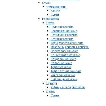
Сумки
Сумки женские
Клатчи
Сумки
Распродажа
Обувь
Балетки женские
Босоножки женские
Ботильоны женские
Ботинки женские
Кеды,кроссовки женские
Мокасины,слипоны женские
Полусапоги женские
Сабо и мюли женские
Сандалии женские
Сапоги женские
Туфли женские
Туфли летние женские
Уги стиль женские
Шлёпанцы женские
Одежда
кофты,свитера,свитшоты
Сумки
Сумки