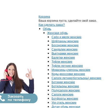
Корзина
Ваша корзина пуста, сделайте свой заказ.
Как сделать заказ?
Обувь
Женская обувь
Сабо и мюли женские
Шлёпанцы женские
Босоножки женские
Сандалии женские
Вьетнамки женские
Балетки женские
Туфли женские
Туфли летние женские
Мокасины,слипоны женские
Кеды,кроссовки женские
Сапоги летние(ботильоны) женские
Ботинки женские
Ботильоны женские
Полусапоги женские
Сапоги женские
Ботфорты женские
Уги стиль женские
Дутая обувь женская