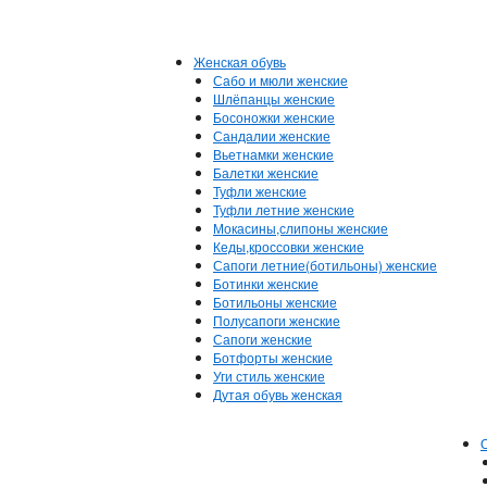
Женская обувь
Сабо и мюли женские
Шлёпанцы женские
Босоножки женские
Сандалии женские
Вьетнамки женские
Балетки женские
Туфли женские
Туфли летние женские
Мокасины,слипоны женские
Кеды,кроссовки женские
Сапоги летние(ботильоны) женские
Ботинки женские
Ботильоны женские
Полусапоги женские
Сапоги женские
Ботфорты женские
Уги стиль женские
Дутая обувь женская