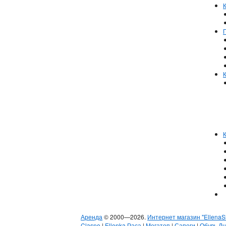
Аренда
© 2000—2026.
Интернет магазин "EllenaS
Clasno
|
Ellenka Раса
|
Мегатоп
|
Сапоги
|
Обувь Д