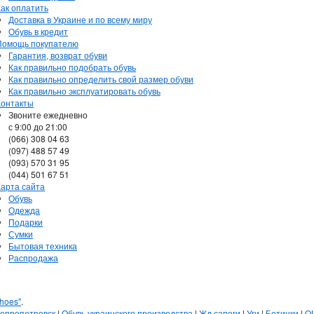
Как оплатить
Доставка в Украине и по всему миру
Обувь в кредит
Помощь покупателю
Гарантия, возврат обуви
Как правильно подобрать обувь
Как правильно определить свой размер обуви
Как правильно эксплуатировать обувь
Контакты
Звоните ежедневно
с 9:00 до 21:00
(066) 308 04 63
(097) 488 57 49
(093) 570 31 95
(044) 501 67 51
Карта сайта
Обувь
Одежда
Подарки
Сумки
Бытовая техника
Распродажа
hoes"
.
непропетровск
|
Обувь украинского производства
|
Жд сапоги
|
Уги
|
Ботинки
|
Q