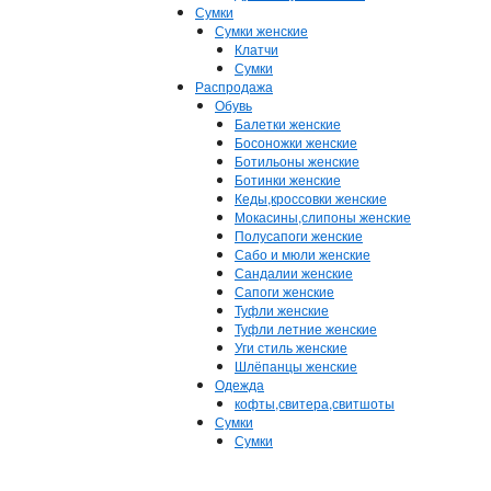
Сумки
Сумки женские
Клатчи
Сумки
Распродажа
Обувь
Балетки женские
Босоножки женские
Ботильоны женские
Ботинки женские
Кеды,кроссовки женские
Мокасины,слипоны женские
Полусапоги женские
Сабо и мюли женские
Сандалии женские
Сапоги женские
Туфли женские
Туфли летние женские
Уги стиль женские
Шлёпанцы женские
Одежда
кофты,свитера,свитшоты
Сумки
Сумки