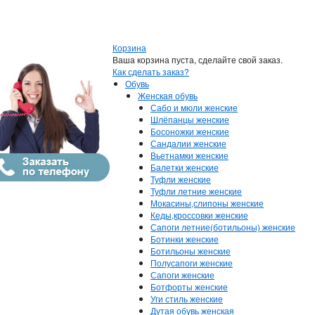
Корзина
Ваша корзина пуста, сделайте свой заказ.
Как сделать заказ?
Обувь
Женская обувь
Сабо и мюли женские
Шлёпанцы женские
Босоножки женские
Сандалии женские
Вьетнамки женские
Балетки женские
Туфли женские
Туфли летние женские
Мокасины,слипоны женские
Кеды,кроссовки женские
Сапоги летние(ботильоны) женские
Ботинки женские
Ботильоны женские
Полусапоги женские
Сапоги женские
Ботфорты женские
Уги стиль женские
Дутая обувь женская