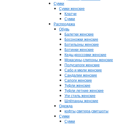
Сумки
Сумки женские
Клатчи
Сумки
Распродажа
Обувь
Балетки женские
Босоножки женские
Ботильоны женские
Ботинки женские
Кеды,кроссовки женские
Мокасины,слипоны женские
Полусапоги женские
Сабо и мюли женские
Сандалии женские
Сапоги женские
Туфли женские
Туфли летние женские
Уги стиль женские
Шлёпанцы женские
Одежда
кофты,свитера,свитшоты
Сумки
Сумки