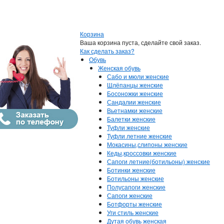
Корзина
Ваша корзина пуста, сделайте свой заказ.
Как сделать заказ?
Обувь
Женская обувь
Сабо и мюли женские
Шлёпанцы женские
Босоножки женские
Сандалии женские
Вьетнамки женские
Балетки женские
Туфли женские
Туфли летние женские
Мокасины,слипоны женские
Кеды,кроссовки женские
Сапоги летние(ботильоны) женские
Ботинки женские
Ботильоны женские
Полусапоги женские
Сапоги женские
Ботфорты женские
Уги стиль женские
Дутая обувь женская