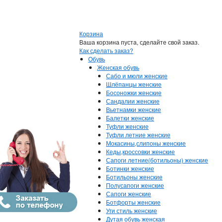
Корзина
Ваша корзина пуста, сделайте свой заказ.
Как сделать заказ?
Обувь
Женская обувь
Сабо и мюли женские
Шлёпанцы женские
Босоножки женские
Сандалии женские
Вьетнамки женские
Балетки женские
Туфли женские
Туфли летние женские
Мокасины,слипоны женские
Кеды,кроссовки женские
Сапоги летние(ботильоны) женские
Ботинки женские
Ботильоны женские
Полусапоги женские
Сапоги женские
Ботфорты женские
Уги стиль женские
Дутая обувь женская