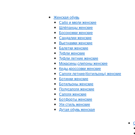
Женская обувь
Сабо и мюли женские
Шлёпанцы женские
Босоножки женские
Сандалии женские
Вьетнамки женские
Балетки женские
Туфли женские
Туфли летние женские
Мокасины,слипоны женские
Кеды,кроссовки женские
Сапоги летние(ботильоны) женские
Ботинки женские
Ботильоны женские
Полусапоги женские
Сапоги женские
Ботфорты женские
Уги стиль женские
Дутая обувь женская