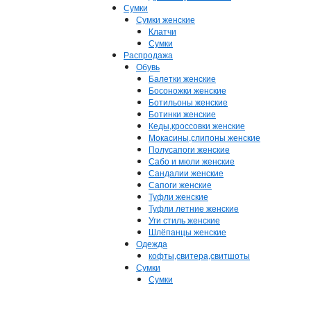
Сумки
Сумки женские
Клатчи
Сумки
Распродажа
Обувь
Балетки женские
Босоножки женские
Ботильоны женские
Ботинки женские
Кеды,кроссовки женские
Мокасины,слипоны женские
Полусапоги женские
Сабо и мюли женские
Сандалии женские
Сапоги женские
Туфли женские
Туфли летние женские
Уги стиль женские
Шлёпанцы женские
Одежда
кофты,свитера,свитшоты
Сумки
Сумки