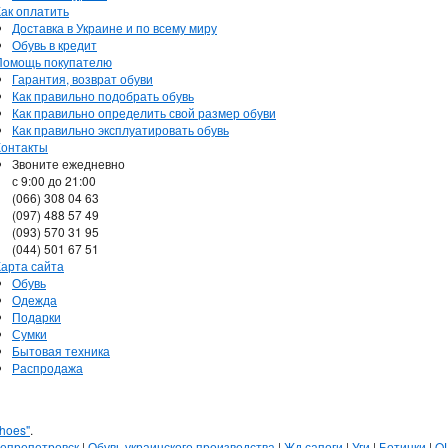
Как оплатить
Доставка в Украине и по всему миру
Обувь в кредит
Помощь покупателю
Гарантия, возврат обуви
Как правильно подобрать обувь
Как правильно определить свой размер обуви
Как правильно эксплуатировать обувь
Контакты
Звоните ежедневно
с 9:00 до 21:00
(066) 308 04 63
(097) 488 57 49
(093) 570 31 95
(044) 501 67 51
Карта сайта
Обувь
Одежда
Подарки
Сумки
Бытовая техника
Распродажа
hoes"
.
непропетровск
|
Обувь украинского производства
|
Жд сапоги
|
Уги
|
Ботинки
|
Q