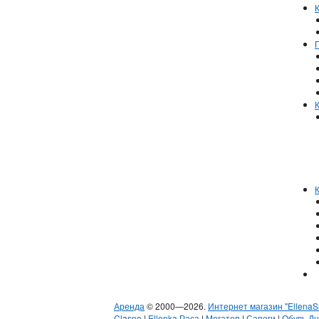
Аренда
© 2000—2026.
Интернет магазин "EllenaS
Clasno
|
Ellenka Раса
|
Мегатоп
|
Сапоги
|
Обувь Д