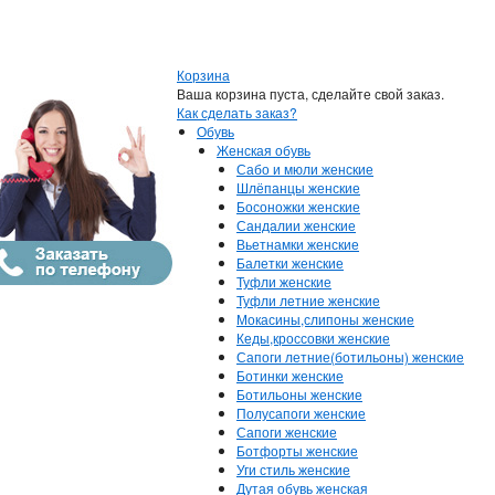
Корзина
Ваша корзина пуста, сделайте свой заказ.
Как сделать заказ?
Обувь
Женская обувь
Сабо и мюли женские
Шлёпанцы женские
Босоножки женские
Сандалии женские
Вьетнамки женские
Балетки женские
Туфли женские
Туфли летние женские
Мокасины,слипоны женские
Кеды,кроссовки женские
Сапоги летние(ботильоны) женские
Ботинки женские
Ботильоны женские
Полусапоги женские
Сапоги женские
Ботфорты женские
Уги стиль женские
Дутая обувь женская