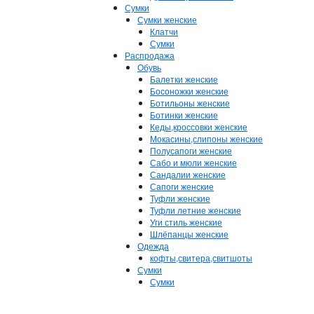
Сумки
Сумки женские
Клатчи
Сумки
Распродажа
Обувь
Балетки женские
Босоножки женские
Ботильоны женские
Ботинки женские
Кеды,кроссовки женские
Мокасины,слипоны женские
Полусапоги женские
Сабо и мюли женские
Сандалии женские
Сапоги женские
Туфли женские
Туфли летние женские
Уги стиль женские
Шлёпанцы женские
Одежда
кофты,свитера,свитшоты
Сумки
Сумки