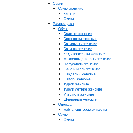
Сумки
Сумки женские
Клатчи
Сумки
Распродажа
Обувь
Балетки женские
Босоножки женские
Ботильоны женские
Ботинки женские
Кеды,кроссовки женские
Мокасины,слипоны женские
Полусапоги женские
Сабо и мюли женские
Сандалии женские
Сапоги женские
Туфли женские
Туфли летние женские
Уги стиль женские
Шлёпанцы женские
Одежда
кофты,свитера,свитшоты
Сумки
Сумки