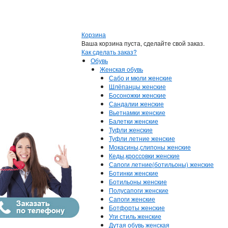
Корзина
Ваша корзина пуста, сделайте свой заказ.
Как сделать заказ?
Обувь
Женская обувь
Сабо и мюли женские
Шлёпанцы женские
Босоножки женские
Сандалии женские
Вьетнамки женские
Балетки женские
Туфли женские
Туфли летние женские
Мокасины,слипоны женские
Кеды,кроссовки женские
Сапоги летние(ботильоны) женские
Ботинки женские
Ботильоны женские
Полусапоги женские
Сапоги женские
Ботфорты женские
Уги стиль женские
Дутая обувь женская