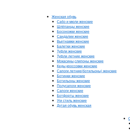
Женская обувь
Сабо и мюли женские
Шлёпанцы женские
Босоножки женские
Сандалии женские
Вьетнамки женские
Балетки женские
Туфли женские
Туфли летние женские
Мокасины,слипоны женские
Кеды,кроссовки женские
Сапоги летние(ботильоны) женские
Ботинки женские
Ботильоны женские
Полусапоги женские
Сапоги женские
Ботфорты женские
Уги стиль женские
Дутая обувь женская