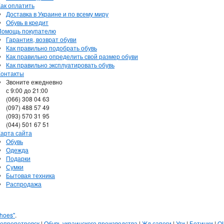
Как оплатить
Доставка в Украине и по всему миру
Обувь в кредит
Помощь покупателю
Гарантия, возврат обуви
Как правильно подобрать обувь
Как правильно определить свой размер обуви
Как правильно эксплуатировать обувь
Контакты
Звоните ежедневно
с 9:00 до 21:00
(066) 308 04 63
(097) 488 57 49
(093) 570 31 95
(044) 501 67 51
Карта сайта
Обувь
Одежда
Подарки
Сумки
Бытовая техника
Распродажа
hoes"
.
непропетровск
|
Обувь украинского производства
|
Жд сапоги
|
Уги
|
Ботинки
|
Q