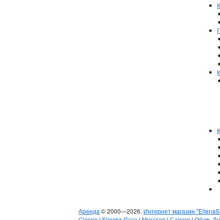
Аренда
© 2000—2026.
Интернет магазин "EllenaS
Clasno
|
Ellenka Раса
|
Мегатоп
|
Сапоги
|
Обувь Д