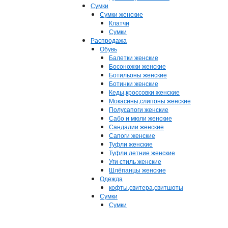
Сумки
Сумки женские
Клатчи
Сумки
Распродажа
Обувь
Балетки женские
Босоножки женские
Ботильоны женские
Ботинки женские
Кеды,кроссовки женские
Мокасины,слипоны женские
Полусапоги женские
Сабо и мюли женские
Сандалии женские
Сапоги женские
Туфли женские
Туфли летние женские
Уги стиль женские
Шлёпанцы женские
Одежда
кофты,свитера,свитшоты
Сумки
Сумки