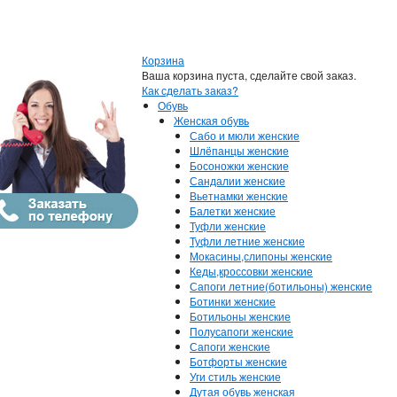
Корзина
Ваша корзина пуста, сделайте свой заказ.
Как сделать заказ?
Обувь
Женская обувь
Сабо и мюли женские
Шлёпанцы женские
Босоножки женские
Сандалии женские
Вьетнамки женские
Балетки женские
Туфли женские
Туфли летние женские
Мокасины,слипоны женские
Кеды,кроссовки женские
Сапоги летние(ботильоны) женские
Ботинки женские
Ботильоны женские
Полусапоги женские
Сапоги женские
Ботфорты женские
Уги стиль женские
Дутая обувь женская