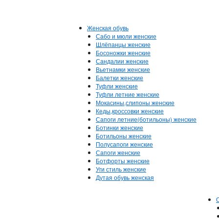
Женская обувь
Сабо и мюли женские
Шлёпанцы женские
Босоножки женские
Сандалии женские
Вьетнамки женские
Балетки женские
Туфли женские
Туфли летние женские
Мокасины,слипоны женские
Кеды,кроссовки женские
Сапоги летние(ботильоны) женские
Ботинки женские
Ботильоны женские
Полусапоги женские
Сапоги женские
Ботфорты женские
Уги стиль женские
Дутая обувь женская