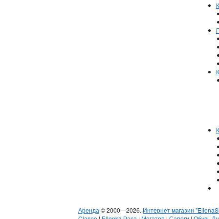
Аренда
© 2000—2026.
Интернет магазин "EllenaS
Clasno
|
Ellenka Раса
|
Мегатоп
|
Сапоги
|
Обувь Д