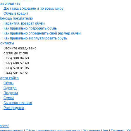
Как оплатить
Доставка в Украине и по всему миру
Обувь в кредит
Помощь покупателю
Гарантия, возврат обуви
Как правильно подобрать обувь
Как правильно определить свой размер обуви
Как правильно эксплуатировать обувь
Контакты
Звоните ежедневно
с 9:00 до 21:00
(066) 308 04 63
(097) 488 57 49
(093) 570 31 95
(044) 501 67 51
Карта сайта
Обувь
Одежда
Подарки
Сумки
Бытовая техника
Распродажа
hoes"
.
непропетровск
|
Обувь украинского производства
|
Жд сапоги
|
Уги
|
Ботинки
|
Q