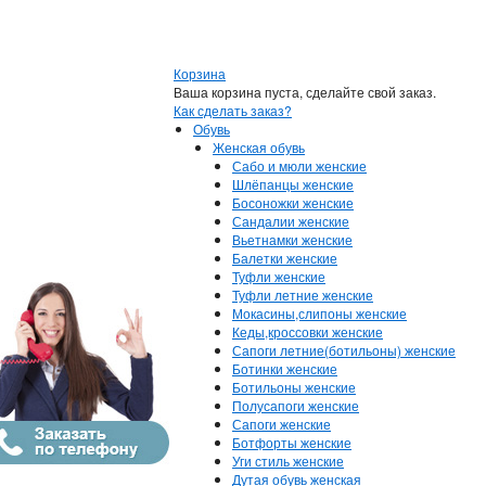
Корзина
Ваша корзина пуста, сделайте свой заказ.
Как сделать заказ?
Обувь
Женская обувь
Сабо и мюли женские
Шлёпанцы женские
Босоножки женские
Сандалии женские
Вьетнамки женские
Балетки женские
Туфли женские
Туфли летние женские
Мокасины,слипоны женские
Кеды,кроссовки женские
Сапоги летние(ботильоны) женские
Ботинки женские
Ботильоны женские
Полусапоги женские
Сапоги женские
Ботфорты женские
Уги стиль женские
Дутая обувь женская