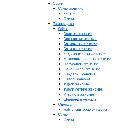
Сумки
Сумки женские
Клатчи
Сумки
Распродажа
Обувь
Балетки женские
Босоножки женские
Ботильоны женские
Ботинки женские
Кеды,кроссовки женские
Мокасины,слипоны женские
Полусапоги женские
Сабо и мюли женские
Сандалии женские
Сапоги женские
Туфли женские
Туфли летние женские
Уги стиль женские
Шлёпанцы женские
Одежда
кофты,свитера,свитшоты
Сумки
Сумки